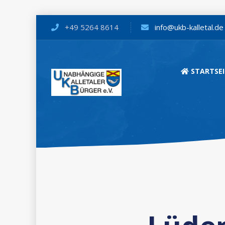
+49 5264 8614
info@ukb-kalletal.de
STARTSEI