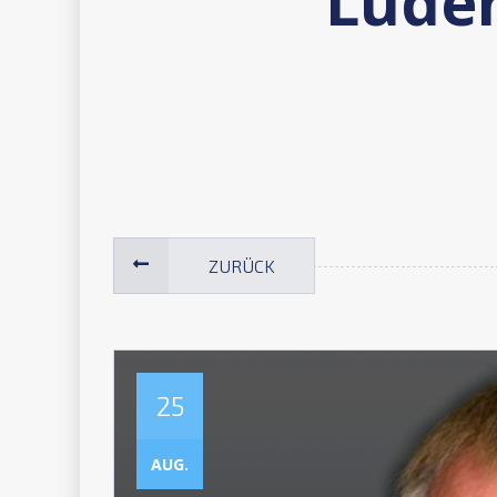
Lüden
ZURÜCK
25
AUG.