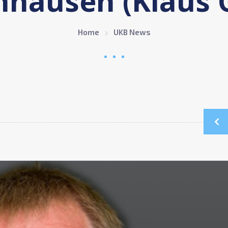
hausen (Klaus 
Home
UKB News