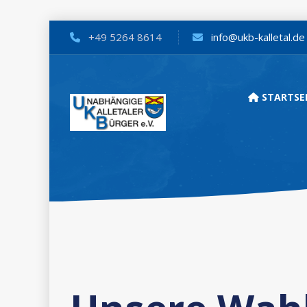
+49 5264 8614
info@ukb-kalletal.de
STARTSE