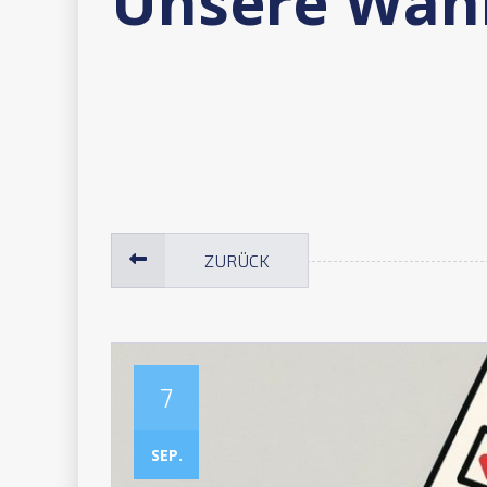
ZURÜCK
7
SEP.