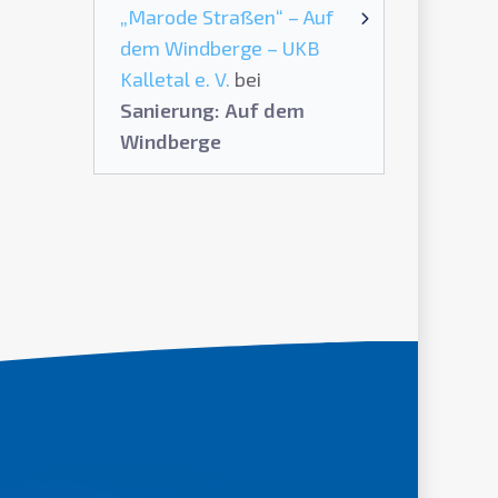
„Marode Straßen“ – Auf
dem Windberge – UKB
Kalletal e. V.
bei
Sanierung: Auf dem
Windberge