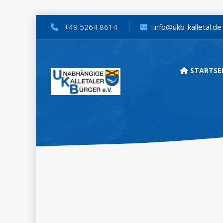
+49 5264 8614
info@ukb-kalletal.de
STARTSE