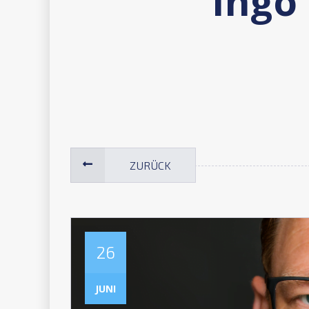
Ingo
ZURÜCK
26
JUNI