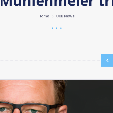
 Mühlenmeier tri
Home
UKB News