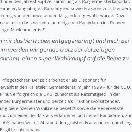
tattfindenden Jahreshauptversammlung als Bürgermeisterkandidat.
nmeier, langjähriges Ratsmitglied sowie Fraktionsvorsitzender 
nstimmig von den anwesenden Mitgliedern gewählt wurde. Dazu
freue mich, dass wir mit einem eigenen Kandidaten ins Rennen
 Ingo Mühlenmeier ist!“
ein mir das Vertrauen entgegenbringt und mich bei
am werden wir gerade trotz der derzeitigen
suchen, einen super Wahlkampf auf die Beine zu
 Pflegetochter. Derzeit arbeitet er als Disponent für
ewählt in den Kalletaler Gemeinderat im Jahr 1999 – für die CDU.
er nun erfolgreich die UKB, zunächst als Ratsmitglied, in der
ender Bürgermeister und derzeit als Fraktionsvorsitzender.
ung die einzelnen Wahlkreise besetzt sowie die Reserveliste
rstand zum einen der Mix aus erfahrenen und neuen Kandidaten, zu
p 50% haben wir mit Abstand den größten Frauenanteil, damit lie
 Brigitte Lähnemann.