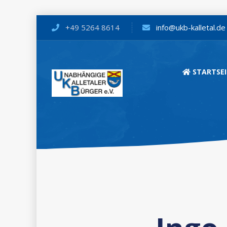
+49 5264 8614
info@ukb-kalletal.de
STARTSEI