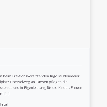
ALLGEME
PRESSEM
llen beim Fraktionsvorsitzenden Ingo Mühlenmeier
elplatz Drosselweg an. Diesen pflegen die
tenlos und in Eigenleistung für die Kinder. Freuen
en […]
letal