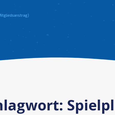
Mitgliedsanstrag)
hlagwort:
Spielp