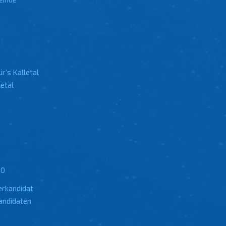
r’s Kalletal
etal
20
erkandidat
andidaten